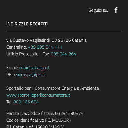
Face
Seguici su:
INDIRIZZI E RECAPITI
via Gustavo Vagliasindi, 53 95126 Catania
Centralino:
+39 095 544 111
Ufficio Protocollo - Fax:
095 544 264
Email:
info@sidraspa.it
PEC:
sidraspa@pec.it
Sportello per il Consumatore Energia e Ambiente
www.sportelloperilconsumatore.it
Tel.
800 166 654
Partita Iva/Codice fiscale: 03291390874
Codice identificativo FE: M5UXCR1
R.I. Catania n°:166986/19964