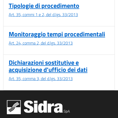
Tipologie di procedimento
Art. 35, commi 1 e 2, del d.lgs. 33/2013
Monitoraggio tempi procedimentali
Art. 24, comma 2, del d.lgs. 33/2013
Dichiarazioni sostitutive e
acquisizione d'ufficio dei dati
Art. 35, comma 3, del d.lgs. 33/2013