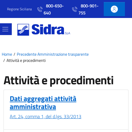
Vai al contenuto principale
Vai al menu principale
800-650-
800-901-
Regione Siciliana
640
755
Home
Precedente Amministrazione trasparente
Attività e procedimenti
Attività e procedimenti
Dati aggregati attività
amministrativa
Art. 24, comma 1, del d.lgs. 33/2013