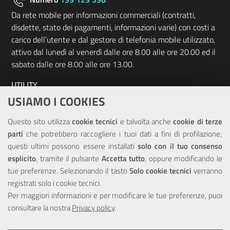
Da rete mobile per informazioni commerciali (contratti,
disdette, stato dei pagamenti, informazioni varie) con costi a
carico dell’utente e dal gestore di telefonia mobile utilizzato,
attivo dal lunedì al venerdì dalle ore 8.00 alle ore 20.00 ed il
sabato dalle ore 8.00 alle ore 13.00.
UTILITY
USIAMO I COOKIES
Elenco siti tematici
Questo sito utilizza
cookie tecnici
e talvolta anche
cookie di terze
Sitemap
parti
che potrebbero raccogliere i tuoi dati a fini di profilazione;
questi ultimi possono essere installati
solo con il tuo consenso
NOTE LEGALI
esplicito
, tramite il pulsante
Accetta tutto
, oppure modificando le
tue preferenze. Selezionando il tasto
Solo cookie tecnici
verranno
Note Legali
registrati solo i cookie tecnici.
Privacy
Per maggiori informazioni e per modificare le tue preferenze, puoi
Dichiarazione di accessibilità
consultare la nostra
Privacy policy
.