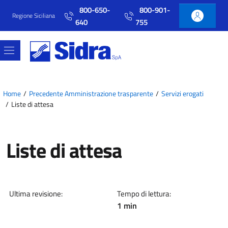
Vai al contenuto principale
Vai al menu principale
800-650-
800-901-
Regione Siciliana
640
755
Home
Precedente Amministrazione trasparente
Servizi erogati
Liste di attesa
Liste di attesa
Ultima revisione:
Tempo di lettura:
1 min