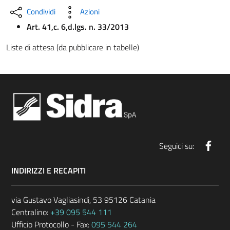
Condividi
Azioni
Art. 41,c. 6,d.lgs. n. 33/2013
Liste di attesa (da pubblicare in tabelle)
Face
Seguici su:
INDIRIZZI E RECAPITI
via Gustavo Vagliasindi, 53 95126 Catania
Centralino:
+39 095 544 111
Ufficio Protocollo - Fax:
095 544 264