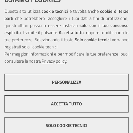
Elenco siti tematici
Questo sito utilizza
cookie tecnici
e talvolta anche
cookie di terze
Sitemap
parti
che potrebbero raccogliere i tuoi dati a fini di profilazione;
questi ultimi possono essere installati
solo con il tuo consenso
NOTE LEGALI
esplicito
, tramite il pulsante
Accetta tutto
, oppure modificando le
tue preferenze. Selezionando il tasto
Solo cookie tecnici
verranno
Note Legali
registrati solo i cookie tecnici.
Privacy
Per maggiori informazioni e per modificare le tue preferenze, puoi
Dichiarazione di accessibilità
consultare la nostra
Privacy policy
.
PERSONALIZZA
COOKIE TECNICI
Questi cookie consentono la corretta navigazione del sito e la rendono
ACCETTA TUTTO
ottimale per ogni utente. Essi non raccolgono i tuoi dati e le tue
informazioni di navigazione per scopi di marketing e profilazione, e
pertanto possono essere utilizzati senza bisogno di acquisire il tuo
2024 Sidra S.p.A. capitale sociale: 30.000.000,00 i.v. - Sito certificato
consenso.
SOLO COOKIE TECNICI
SSL
Credits
|
Impostazioni Cookie
Mostra altre informazioni