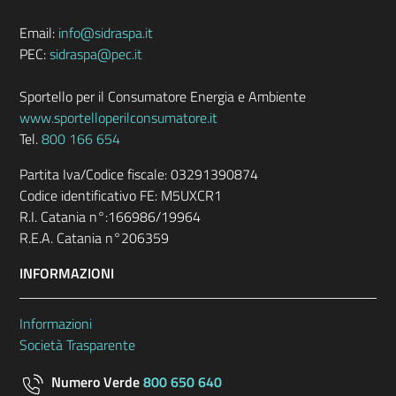
Email:
info@sidraspa.it
PEC:
sidraspa@pec.it
Sportello per il Consumatore Energia e Ambiente
www.sportelloperilconsumatore.it
Tel.
800 166 654
Partita Iva/Codice fiscale: 03291390874
Codice identificativo FE: M5UXCR1
R.I. Catania n°:166986/19964
R.E.A. Catania n°206359
INFORMAZIONI
Informazioni
Società Trasparente
Numero Verde
800 650 640