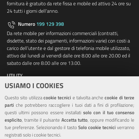
fornitura è gratuito da rete fissa e mobile ed attivo 24 ore su
24 tutti i giorni dell'anno.
Numero
199 129 398
Da rete mobile per informazioni commerciali (contratti,
disdette, stato dei pagamenti, informazioni varie) con costi a
carico dell’utente e dal gestore di telefonia mobile utilizzato,
attivo dal lunedì al venerdì dalle ore 8.00 alle ore 20.00 ed il
sabato dalle ore 8.00 alle ore 13.00.
UTILITY
USIAMO I COOKIES
Elenco siti tematici
Questo sito utilizza
cookie tecnici
e talvolta anche
cookie di terze
Sitemap
parti
che potrebbero raccogliere i tuoi dati a fini di profilazione;
questi ultimi possono essere installati
solo con il tuo consenso
NOTE LEGALI
esplicito
, tramite il pulsante
Accetta tutto
, oppure modificando le
tue preferenze. Selezionando il tasto
Solo cookie tecnici
verranno
Note Legali
registrati solo i cookie tecnici.
Privacy