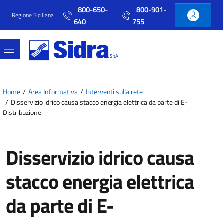
Vai al contenuto principale
Vai al menu principale
800-650-
800-901-
Regione Siciliana
640
755
Home
Area Informativa
Interventi sulla rete
Disservizio idrico causa stacco energia elettrica da parte di E-
Distribuzione
Disservizio idrico causa
stacco energia elettrica
da parte di E-