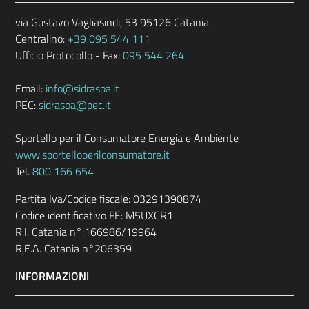
via Gustavo Vagliasindi, 53 95126 Catania
Centralino:
+39 095 544 111
Ufficio Protocollo - Fax:
095 544 264
Email:
info@sidraspa.it
PEC:
sidraspa@pec.it
Sportello per il Consumatore Energia e Ambiente
www.sportelloperilconsumatore.it
Tel.
800 166 654
Partita Iva/Codice fiscale: 03291390874
Codice identificativo FE: M5UXCR1
R.I. Catania n°:166986/19964
R.E.A. Catania n°206359
INFORMAZIONI