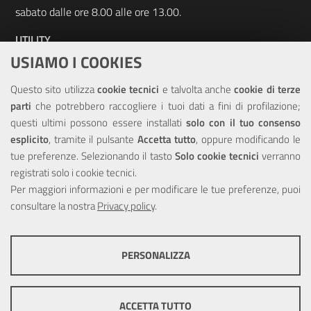
sabato dalle ore 8.00 alle ore 13.00.
UTILITY
USIAMO I COOKIES
Elenco siti tematici
Questo sito utilizza
cookie tecnici
e talvolta anche
cookie di terze
Sitemap
parti
che potrebbero raccogliere i tuoi dati a fini di profilazione;
questi ultimi possono essere installati
solo con il tuo consenso
NOTE LEGALI
esplicito
, tramite il pulsante
Accetta tutto
, oppure modificando le
tue preferenze. Selezionando il tasto
Solo cookie tecnici
verranno
Note Legali
registrati solo i cookie tecnici.
Privacy
Per maggiori informazioni e per modificare le tue preferenze, puoi
Dichiarazione di accessibilità
consultare la nostra
Privacy policy
.
PERSONALIZZA
COOKIE TECNICI
Questi cookie consentono la corretta navigazione del sito e la rendono
ACCETTA TUTTO
ottimale per ogni utente. Essi non raccolgono i tuoi dati e le tue