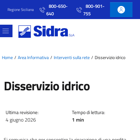
Vai al contenuto principale
Vai al menu principale
800-650-
800-901-
Regione Siciliana
640
755
Home
Area Informativa
Interventi sulla rete
Disservizio idrico
Disservizio idrico
Ultima revisione:
Tempo di lettura:
4 giugno 2026
1 min
Si comunica che per consentire la riparazione di una perdita