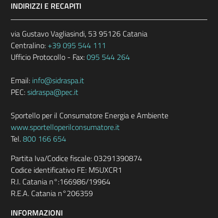
INDIRIZZI E RECAPITI
via Gustavo Vagliasindi, 53 95126 Catania
Centralino:
+39 095 544 111
Ufficio Protocollo - Fax:
095 544 264
Email:
info@sidraspa.it
PEC:
sidraspa@pec.it
Sportello per il Consumatore Energia e Ambiente
www.sportelloperilconsumatore.it
Tel.
800 166 654
Partita Iva/Codice fiscale: 03291390874
Codice identificativo FE: M5UXCR1
R.I. Catania n°:166986/19964
R.E.A. Catania n°206359
INFORMAZIONI