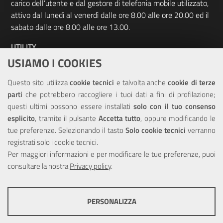
carico dell’utente e dal gestore di telefonia mobile utilizzato,
attivo dal lunedì al venerdì dalle ore 8.00 alle ore 20.00 ed il
sabato dalle ore 8.00 alle ore 13.00.
UTILITY
USIAMO I COOKIES
Elenco siti tematici
Questo sito utilizza
cookie tecnici
e talvolta anche
cookie di terze
Sitemap
parti
che potrebbero raccogliere i tuoi dati a fini di profilazione;
questi ultimi possono essere installati
solo con il tuo consenso
NOTE LEGALI
esplicito
, tramite il pulsante
Accetta tutto
, oppure modificando le
tue preferenze. Selezionando il tasto
Solo cookie tecnici
verranno
Note Legali
registrati solo i cookie tecnici.
Privacy
Per maggiori informazioni e per modificare le tue preferenze, puoi
Dichiarazione di accessibilità
consultare la nostra
Privacy policy
.
PERSONALIZZA
COOKIE TECNICI