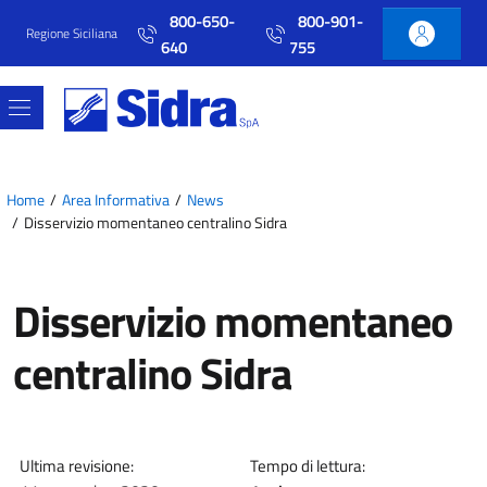
Vai al contenuto principale
Vai al menu principale
800-650-
800-901-
Regione Siciliana
640
755
Home
Area Informativa
News
Disservizio momentaneo centralino Sidra
Disservizio momentaneo
centralino Sidra
Ultima revisione:
Tempo di lettura: