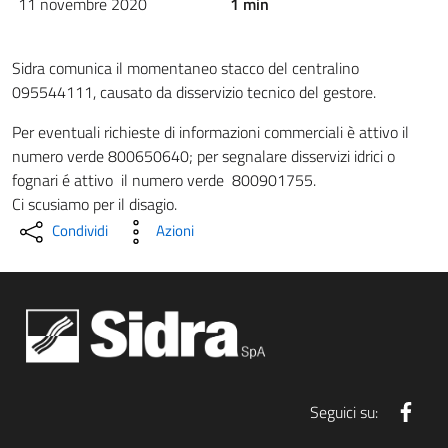
11 novembre 2020
1 min
Sidra comunica il momentaneo stacco del centralino
095544111, causato da disservizio tecnico del gestore.
Per eventuali richieste di informazioni commerciali è attivo il
numero verde 800650640; per segnalare disservizi idrici o
fognari é attivo il numero verde 800901755.
Ci scusiamo per il disagio.
Condividi
Azioni
Face
Seguici su: