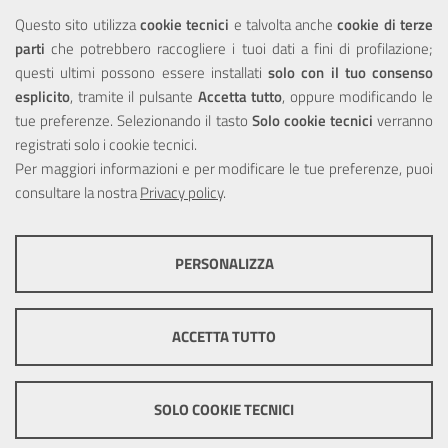
Elenco siti tematici
Questo sito utilizza
cookie tecnici
e talvolta anche
cookie di terze
Sitemap
parti
che potrebbero raccogliere i tuoi dati a fini di profilazione;
questi ultimi possono essere installati
solo con il tuo consenso
NOTE LEGALI
esplicito
, tramite il pulsante
Accetta tutto
, oppure modificando le
tue preferenze. Selezionando il tasto
Solo cookie tecnici
verranno
Note Legali
registrati solo i cookie tecnici.
Privacy
Per maggiori informazioni e per modificare le tue preferenze, puoi
Dichiarazione di accessibilità
consultare la nostra
Privacy policy
.
PERSONALIZZA
COOKIE TECNICI
Questi cookie consentono la corretta navigazione del sito e la rendono
ACCETTA TUTTO
ottimale per ogni utente. Essi non raccolgono i tuoi dati e le tue
informazioni di navigazione per scopi di marketing e profilazione, e
pertanto possono essere utilizzati senza bisogno di acquisire il tuo
2024 Sidra S.p.A. capitale sociale: 30.000.000,00 i.v. - Sito certificato
consenso.
SOLO COOKIE TECNICI
SSL
Credits
|
Impostazioni Cookie
Mostra altre informazioni