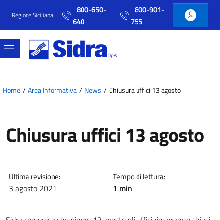
Vai al contenuto principale
Vai al menu principale
800-650-
800-901-
Regione Siciliana
640
755
Home
Area Informativa
News
Chiusura uffici 13 agosto
Chiusura uffici 13 agosto
Ultima revisione:
Tempo di lettura:
3 agosto 2021
1 min
Sidra comunica che giorno 13 agosto gli uffici rimarranno chiusi