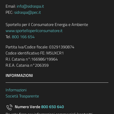
Email:
info@sidraspa.it
PEC:
sidraspa@pec.it
Sportello per il Consumatore Energia e Ambiente
www.sportelloperilconsumatore.it
Tel.
800 166 654
Partita Iva/Codice fiscale: 03291390874
Codice identificativo FE: M5UXCR1
R.I. Catania n°:166986/19964
R.E.A. Catania n°206359
INFORMAZIONI
Informazioni
Società Trasparente
Numero Verde
800 650 640