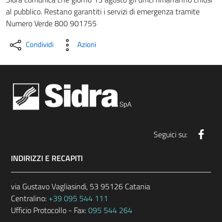
al pubblico. Restano garantiti i servizi di emergenza tramite
Numero Verde 800 901755
Condividi
Azioni
Face
Seguici su:
INDIRIZZI E RECAPITI
via Gustavo Vagliasindi, 53 95126 Catania
Centralino:
+39 095 544 111
Ufficio Protocollo - Fax:
095 544 264