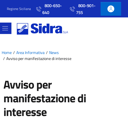
Vai al contenuto principale
Vai al menu principale
800-650-
800-901-
Regione Siciliana
640
755
Home
Area Informativa
News
Avviso per manifestazione di interesse
Avviso per
manifestazione di
interesse