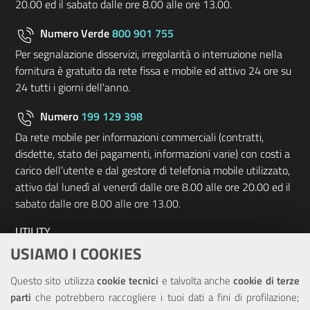
20.00 ed il sabato dalle ore 8.00 alle ore 13.00.
Numero Verde
800 901 755
Per segnalazione disservizi, irregolarità o interruzione nella
fornitura è gratuito da rete fissa e mobile ed attivo 24 ore su
24 tutti i giorni dell'anno.
Numero
199 129 398
Da rete mobile per informazioni commerciali (contratti,
disdette, stato dei pagamenti, informazioni varie) con costi a
carico dell’utente e dal gestore di telefonia mobile utilizzato,
attivo dal lunedì al venerdì dalle ore 8.00 alle ore 20.00 ed il
sabato dalle ore 8.00 alle ore 13.00.
UTILITY
USIAMO I COOKIES
Elenco siti tematici
Questo sito utilizza
cookie tecnici
e talvolta anche
cookie di terze
Sitemap
parti
che potrebbero raccogliere i tuoi dati a fini di profilazione;