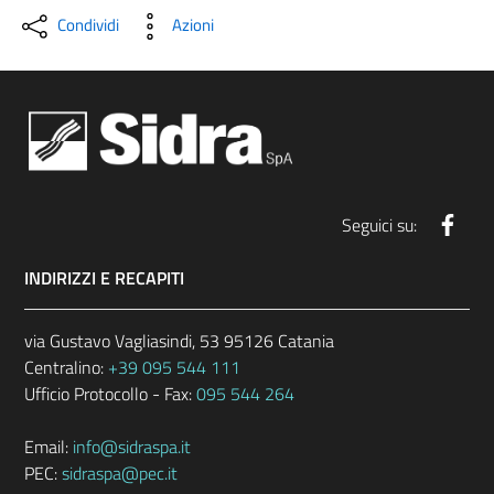
Condividi
Azioni
Face
Seguici su:
INDIRIZZI E RECAPITI
via Gustavo Vagliasindi, 53 95126 Catania
Centralino:
+39 095 544 111
Ufficio Protocollo - Fax:
095 544 264
Email:
info@sidraspa.it
PEC:
sidraspa@pec.it