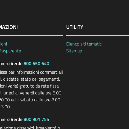
MAZIONI
UTILITY
ioni
Elenco siti tematici
Trasparente
Sitemap
ero Verde
800 650 640
fissa per informazioni commerciali
i, disdette, stato dei pagamenti,
oni varie) gratuito da rete fissa,
l lunedì al venerdì dalle ore 8.00
20.00 ed il sabato dalle ore 8.00
13.00.
mero Verde
800 901 755
lazione disservizi, irregolarità o