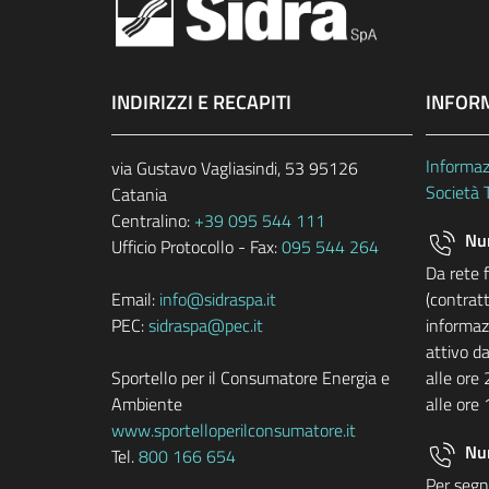
INDIRIZZI E RECAPITI
INFOR
Informaz
via Gustavo Vagliasindi, 53 95126
Società 
Catania
Centralino:
+39 095 544 111
Num
Ufficio Protocollo - Fax:
095 544 264
Da rete 
Email:
info@sidraspa.it
(contratt
PEC:
sidraspa@pec.it
informazi
attivo da
Sportello per il Consumatore Energia e
alle ore 
Ambiente
alle ore 
www.sportelloperilconsumatore.it
Nu
Tel.
800 166 654
Per segna