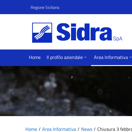
Vai al contenuto principale
Vai al menu principale
Regione Siciliana
Home
Il profilo aziendale
Area Informativa
Home
Area Informativa
News
Chiusura 3 febbr