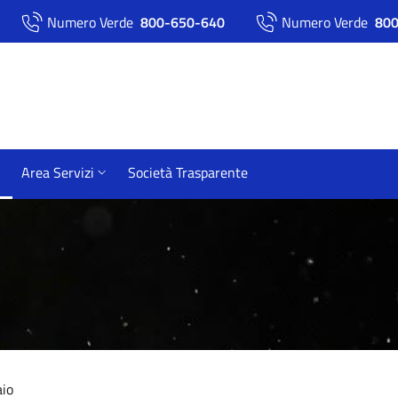
Numero Verde
800-650-640
Numero Verde
800
Area Servizi
Società Trasparente
aio