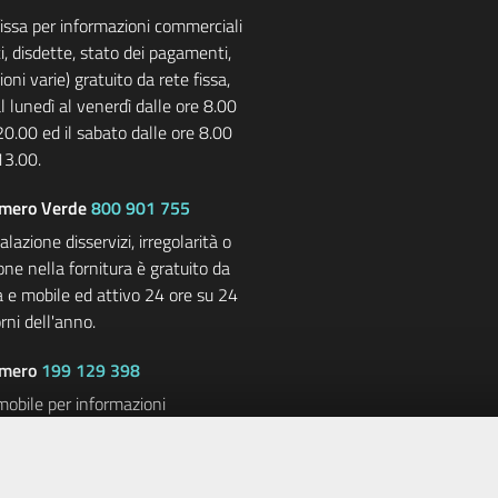
fissa per informazioni commerciali
i, disdette, stato dei pagamenti,
oni varie) gratuito da rete fissa,
l lunedì al venerdì dalle ore 8.00
20.00 ed il sabato dalle ore 8.00
13.00.
mero Verde
800 901 755
lazione disservizi, irregolarità o
one nella fornitura è gratuito da
sa e mobile ed attivo 24 ore su 24
orni dell'anno.
mero
199 129 398
mobile per informazioni
li (contratti, disdette, stato dei
i, informazioni varie) con costi a
ll’utente e dal gestore di