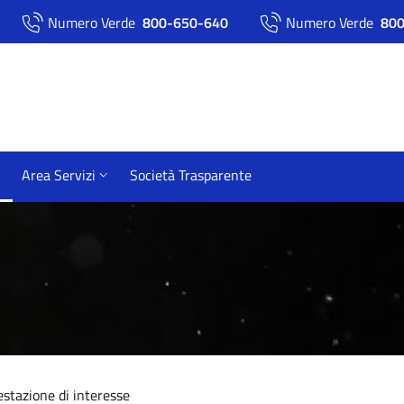
Numero Verde
800-650-640
Numero Verde
800
Area Servizi
Società Trasparente
stazione di interesse