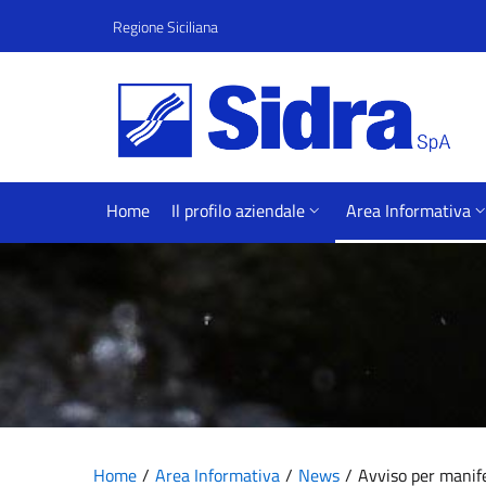
Vai al contenuto principale
Vai al menu principale
Regione Siciliana
Home
Il profilo aziendale
Area Informativa
Home
Area Informativa
News
Avviso per manife