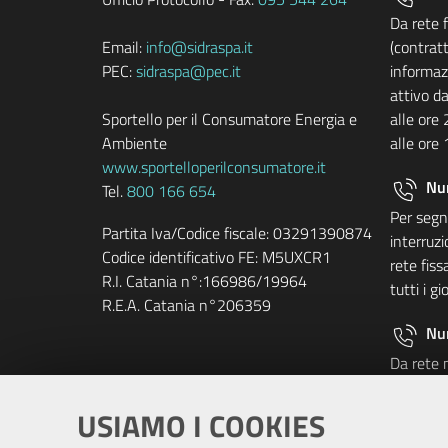
Da rete 
Email:
info@sidraspa.it
(contratt
PEC:
sidraspa@pec.it
informazi
attivo da
Sportello per il Consumatore Energia e
alle ore 
Ambiente
alle ore 
www.sportelloperilconsumatore.it
Nu
Tel.
800 166 654
Per segna
Partita Iva/Codice fiscale: 03291390874
interruzi
Codice identificativo FE: M5UXCR1
rete fis
R.I. Catania n°:166986/19964
tutti i gi
R.E.A. Catania n°206359
Nu
Da rete 
commercia
pagament
USIAMO I COOKIES
carico de