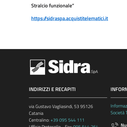
Stralcio funzionale”
https://sidraspa.acquistitelematici.it
INDIRIZZI E RECAPITI
INFOR
Informaz
via Gustavo Vagliasindi, 53 95126
Società 
Catania
Centralino:
+39 095 544 111
Num
Ufficio Protocollo - Fax:
095 544 264