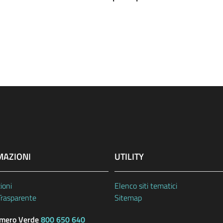
MAZIONI
UTILITY
ioni
Elenco siti tematici
Trasparente
Sitemap
ero Verde
800 650 640