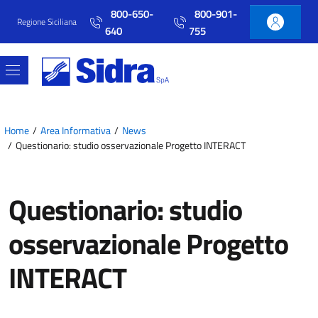
Vai al contenuto principale
Vai al menu principale
800-650-
800-901-
Regione Siciliana
640
755
Home
Area Informativa
News
Questionario: studio osservazionale Progetto INTERACT
Questionario: studio
osservazionale Progetto
INTERACT