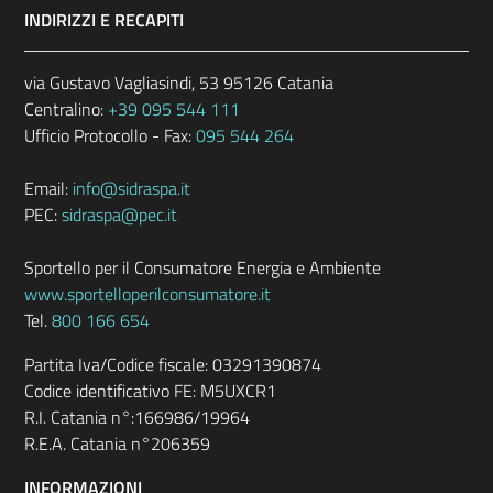
INDIRIZZI E RECAPITI
via Gustavo Vagliasindi, 53 95126 Catania
Centralino:
+39 095 544 111
Ufficio Protocollo - Fax:
095 544 264
Email:
info@sidraspa.it
PEC:
sidraspa@pec.it
Sportello per il Consumatore Energia e Ambiente
www.sportelloperilconsumatore.it
Tel.
800 166 654
Partita Iva/Codice fiscale: 03291390874
Codice identificativo FE: M5UXCR1
R.I. Catania n°:166986/19964
R.E.A. Catania n°206359
INFORMAZIONI