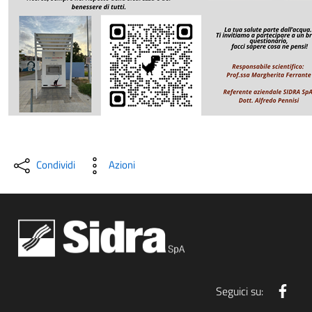
Condividi
Azioni
Face
Seguici su: