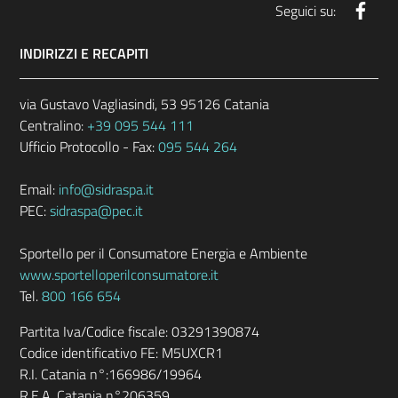
Face
Seguici su:
INDIRIZZI E RECAPITI
via Gustavo Vagliasindi, 53 95126 Catania
Centralino:
+39 095 544 111
Ufficio Protocollo - Fax:
095 544 264
Email:
info@sidraspa.it
PEC:
sidraspa@pec.it
Sportello per il Consumatore Energia e Ambiente
www.sportelloperilconsumatore.it
Tel.
800 166 654
Partita Iva/Codice fiscale: 03291390874
Codice identificativo FE: M5UXCR1
R.I. Catania n°:166986/19964
R.E.A. Catania n°206359