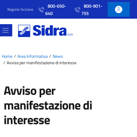
Vai al contenuto principale
Vai al menu principale
800-650-
800-901-
Regione Siciliana
640
755
Home
Area Informativa
News
Avviso per manifestazione di interesse
Avviso per
manifestazione di
interesse