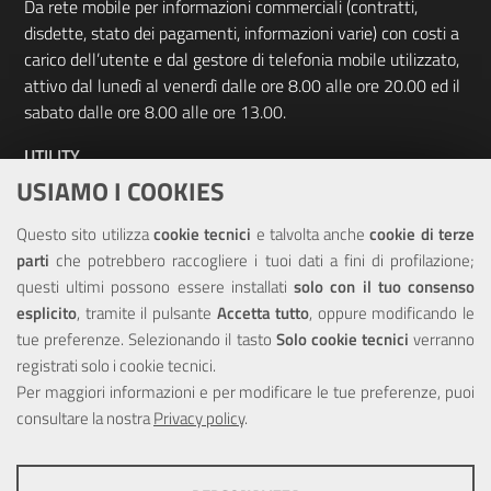
Da rete mobile per informazioni commerciali (contratti,
disdette, stato dei pagamenti, informazioni varie) con costi a
carico dell’utente e dal gestore di telefonia mobile utilizzato,
attivo dal lunedì al venerdì dalle ore 8.00 alle ore 20.00 ed il
sabato dalle ore 8.00 alle ore 13.00.
UTILITY
USIAMO I COOKIES
Elenco siti tematici
Questo sito utilizza
cookie tecnici
e talvolta anche
cookie di terze
Sitemap
parti
che potrebbero raccogliere i tuoi dati a fini di profilazione;
questi ultimi possono essere installati
solo con il tuo consenso
NOTE LEGALI
esplicito
, tramite il pulsante
Accetta tutto
, oppure modificando le
tue preferenze. Selezionando il tasto
Solo cookie tecnici
verranno
Note Legali
registrati solo i cookie tecnici.
Privacy
Per maggiori informazioni e per modificare le tue preferenze, puoi
Dichiarazione di accessibilità
consultare la nostra
Privacy policy
.