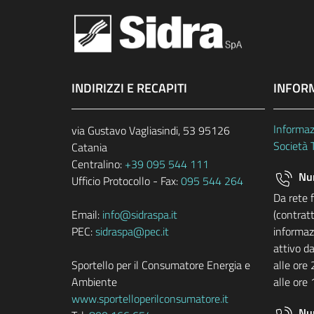
INDIRIZZI E RECAPITI
INFOR
Informaz
via Gustavo Vagliasindi, 53 95126
Società 
Catania
Centralino:
+39 095 544 111
Num
Ufficio Protocollo - Fax:
095 544 264
Da rete 
Email:
info@sidraspa.it
(contratt
PEC:
sidraspa@pec.it
informazi
attivo da
Sportello per il Consumatore Energia e
alle ore 
Ambiente
alle ore 
www.sportelloperilconsumatore.it
Nu