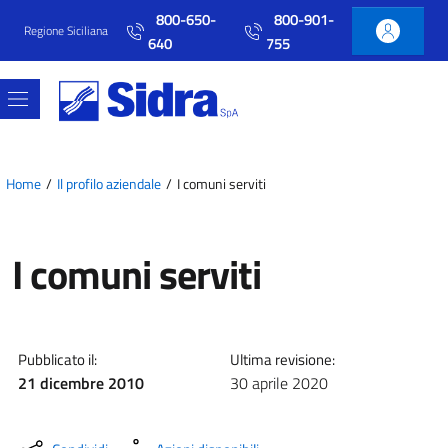
Vai al contenuto principale
Vai al menu principale
800-650-
800-901-
Regione Siciliana
640
755
Home
Il profilo aziendale
I comuni serviti
I comuni serviti
Pubblicato il:
Ultima revisione:
21 dicembre 2010
30 aprile 2020