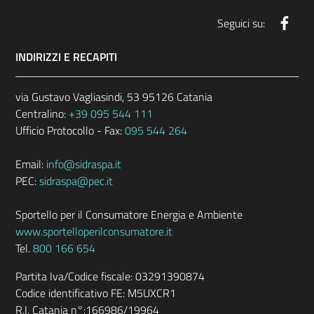
Face
Seguici su:
INDIRIZZI E RECAPITI
via Gustavo Vagliasindi, 53 95126 Catania
Centralino:
+39 095 544 111
Ufficio Protocollo - Fax:
095 544 264
Email:
info@sidraspa.it
PEC:
sidraspa@pec.it
Sportello per il Consumatore Energia e Ambiente
www.sportelloperilconsumatore.it
Tel.
800 166 654
Partita Iva/Codice fiscale: 03291390874
Codice identificativo FE: M5UXCR1
R.I. Catania n°:166986/19964