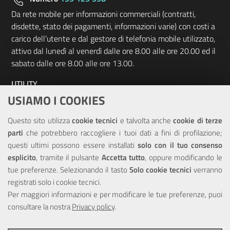
Da rete mobile per informazioni commerciali (contratti,
disdette, stato dei pagamenti, informazioni varie) con costi a
carico dell’utente e dal gestore di telefonia mobile utilizzato,
attivo dal lunedì al venerdì dalle ore 8.00 alle ore 20.00 ed il
sabato dalle ore 8.00 alle ore 13.00.
UTILITY
USIAMO I COOKIES
Elenco siti tematici
Questo sito utilizza
cookie tecnici
e talvolta anche
cookie di terze
Sitemap
parti
che potrebbero raccogliere i tuoi dati a fini di profilazione;
questi ultimi possono essere installati
solo con il tuo consenso
NOTE LEGALI
esplicito
, tramite il pulsante
Accetta tutto
, oppure modificando le
tue preferenze. Selezionando il tasto
Solo cookie tecnici
verranno
Note Legali
registrati solo i cookie tecnici.
Privacy
Per maggiori informazioni e per modificare le tue preferenze, puoi
Dichiarazione di accessibilità
consultare la nostra
Privacy policy
.