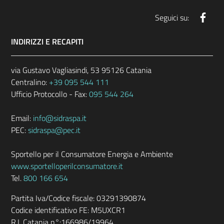
Face
Seguici su:
INDIRIZZI E RECAPITI
via Gustavo Vagliasindi, 53 95126 Catania
Centralino:
+39 095 544 111
Ufficio Protocollo - Fax:
095 544 264
Email:
info@sidraspa.it
PEC:
sidraspa@pec.it
Sportello per il Consumatore Energia e Ambiente
www.sportelloperilconsumatore.it
Tel.
800 166 654
Partita Iva/Codice fiscale: 03291390874
Codice identificativo FE: M5UXCR1
R.I. Catania n°:166986/19964