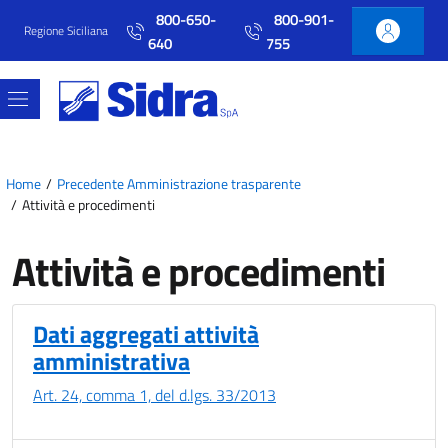
Vai al contenuto principale
Vai al menu principale
800-650-
800-901-
Regione Siciliana
640
755
Home
Precedente Amministrazione trasparente
Attività e procedimenti
Attività e procedimenti
Dati aggregati attività
amministrativa
Art. 24, comma 1, del d.lgs. 33/2013