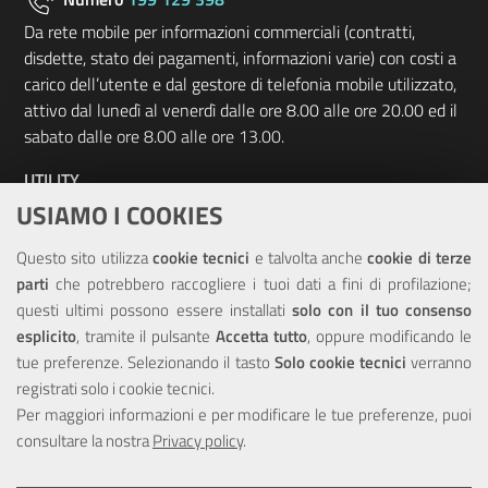
Da rete mobile per informazioni commerciali (contratti,
disdette, stato dei pagamenti, informazioni varie) con costi a
carico dell’utente e dal gestore di telefonia mobile utilizzato,
attivo dal lunedì al venerdì dalle ore 8.00 alle ore 20.00 ed il
sabato dalle ore 8.00 alle ore 13.00.
UTILITY
USIAMO I COOKIES
Elenco siti tematici
Questo sito utilizza
cookie tecnici
e talvolta anche
cookie di terze
Sitemap
parti
che potrebbero raccogliere i tuoi dati a fini di profilazione;
questi ultimi possono essere installati
solo con il tuo consenso
NOTE LEGALI
esplicito
, tramite il pulsante
Accetta tutto
, oppure modificando le
tue preferenze. Selezionando il tasto
Solo cookie tecnici
verranno
Note Legali
registrati solo i cookie tecnici.
Privacy
Per maggiori informazioni e per modificare le tue preferenze, puoi
Dichiarazione di accessibilità
consultare la nostra
Privacy policy
.