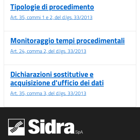
Tipologie di procedimento
Art. 35, commi 1 e 2, del d.lgs. 33/2013
Monitoraggio tempi procedimentali
Art. 24, comma 2, del d.lgs. 33/2013
Dichiarazioni sostitutive e
acquisizione d'ufficio dei dati
Art. 35, comma 3, del d.lgs. 33/2013