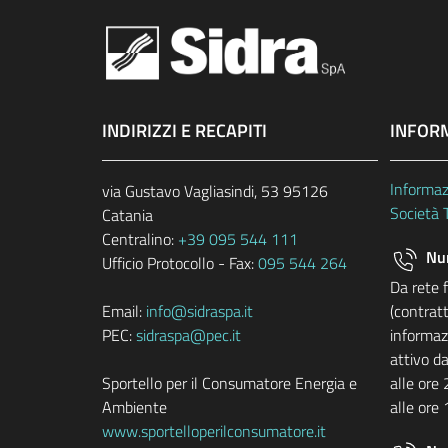
INDIRIZZI E RECAPITI
INFOR
Informaz
via Gustavo Vagliasindi, 53 95126
Società 
Catania
Centralino:
+39 095 544 111
Num
Ufficio Protocollo - Fax:
095 544 264
Da rete 
Email:
info@sidraspa.it
(contratt
PEC:
sidraspa@pec.it
informazi
attivo da
Sportello per il Consumatore Energia e
alle ore 
Ambiente
alle ore 
www.sportelloperilconsumatore.it