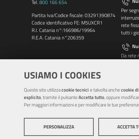
Nu
Tel.
800 166 654
Per segna
Partita Iva/Codice fiscale: 03291390874
interruzi
Codice identificativo FE: M5UXCR1
rete fis
R.I. Catania n°:166986/19964
tutti i gi
R.E.A. Catania n°206359
Nu
Da rete 
commercia
pagament
USIAMO I COOKIES
carico de
telefonia
Questo sito utilizza
cookie tecnici
e talvolta anche
cookie di
lunedì al
esplicito
, tramite il pulsante
Accetta tutto
, oppure modifica
20.00 ed 
Per maggiori informazioni e per modificare le tue preferenz
13.00.
PERSONALIZZA
ACCETTA 
2024 Sidra S.p.A. 
COOKIE TECNICI