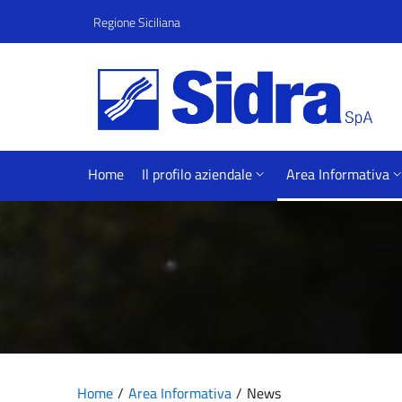
Vai al contenuto principale
Vai al menu principale
Regione Siciliana
Home
Il profilo aziendale
Area Informativa
Home
Area Informativa
News