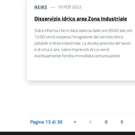
NEWS
10 FEB 2022
Disservizio idrico area Zona Industriale
Sidra informa che in data odierna dalle ore 09:00 alle ore
12:00 verrà sospesa l’erogazione del servizio idrico
potabile in Area industriale. La durata prevista dei lavori
è di circa 4 ore, salvo imprevisti di cui verrà
eventualmente fornita immediata comunicazione
Pagina 13 di 30
8
9
Prima pagina
Pagina precedente