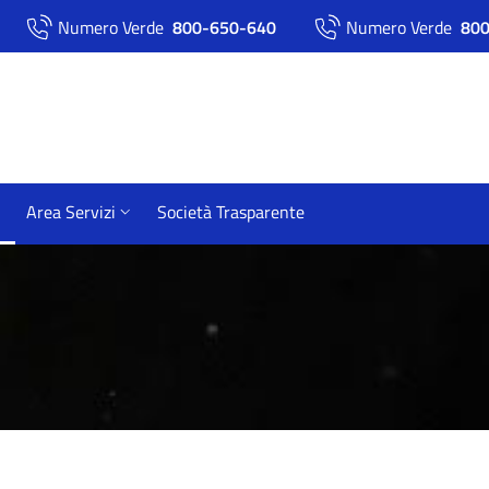
Numero Verde
800-650-640
Numero Verde
800
Area Servizi
Società Trasparente