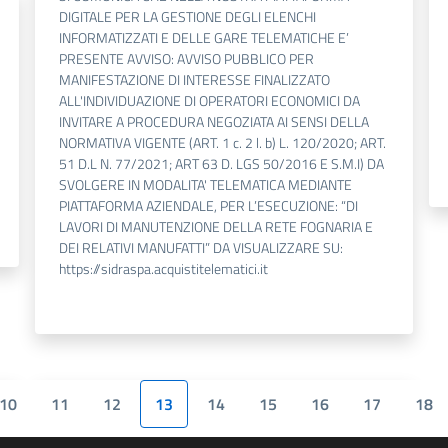
DIGITALE PER LA GESTIONE DEGLI ELENCHI
INFORMATIZZATI E DELLE GARE TELEMATICHE E’
PRESENTE AVVISO: AVVISO PUBBLICO PER
MANIFESTAZIONE DI INTERESSE FINALIZZATO
ALL'INDIVIDUAZIONE DI OPERATORI ECONOMICI DA
INVITARE A PROCEDURA NEGOZIATA AI SENSI DELLA
NORMATIVA VIGENTE (ART. 1 c. 2 l. b) L. 120/2020; ART.
51 D.L N. 77/2021; ART 63 D. LGS 50/2016 E S.M.I) DA
SVOLGERE IN MODALITA' TELEMATICA MEDIANTE
PIATTAFORMA AZIENDALE, PER L’ESECUZIONE: “DI
LAVORI DI MANUTENZIONE DELLA RETE FOGNARIA E
DEI RELATIVI MANUFATTI” DA VISUALIZZARE SU:
https://sidraspa.acquistitelematici.it
10
11
12
13
14
15
16
17
18