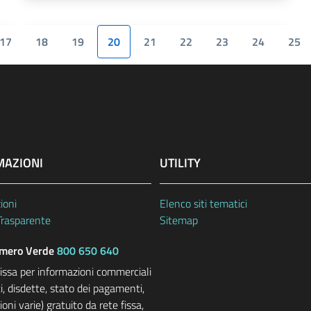
17
18
19
20
21
22
23
24
25
MAZIONI
UTILITY
ioni
Elenco siti tematici
Trasparente
Sitemap
ero Verde
800 650 640
fissa per informazioni commerciali
i, disdette, stato dei pagamenti,
oni varie) gratuito da rete fissa,