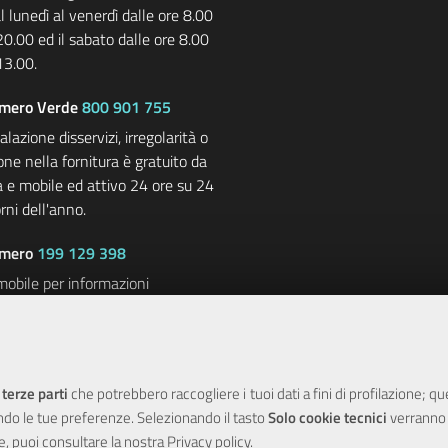
l lunedì al venerdì dalle ore 8.00
20.00 ed il sabato dalle ore 8.00
13.00.
mero Verde
800 901 755
lazione disservizi, irregolarità o
one nella fornitura è gratuito da
sa e mobile ed attivo 24 ore su 24
orni dell'anno.
mero
199 129 398
mobile per informazioni
li (contratti, disdette, stato dei
i, informazioni varie) con costi a
ll’utente e dal gestore di
 mobile utilizzato, attivo dal
 terze parti
che potrebbero raccogliere i tuoi dati a fini di profilazione; q
 venerdì dalle ore 8.00 alle ore
ndo le tue preferenze. Selezionando il tasto
Solo cookie tecnici
verranno r
il sabato dalle ore 8.00 alle ore
e, puoi consultare la nostra
Privacy policy
.