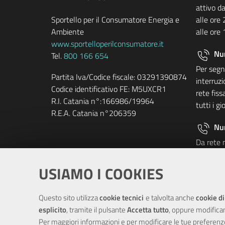
attivo da
Sportello per il Consumatore Energia e
alle ore 
Ambiente
alle ore 
www.sportelloperilconsumatore.it
Nu
Tel.
800 166 654
Per segna
Partita Iva/Codice fiscale: 03291390874
interruzi
Codice identificativo FE: M5UXCR1
rete fis
R.I. Catania n°:166986/19964
tutti i gi
R.E.A. Catania n°206359
Nu
Da rete 
commercia
pagament
USIAMO I COOKIES
carico de
telefonia
Questo sito utilizza
cookie tecnici
e talvolta anche
cookie di
lunedì al
esplicito
, tramite il pulsante
Accetta tutto
, oppure modifica
20.00 ed 
Per maggiori informazioni e per modificare le tue preferenz