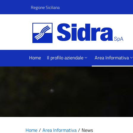
Vai al contenuto principale
Vai al menu principale
Regione Siciliana
Home
Il profilo aziendale
Area Informativa
Home
Area Informativa
News