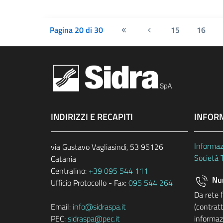
Pagina 20 di 30
15
16
Prima pagina
Pagina precedente
INDIRIZZI E RECAPITI
INFOR
Informaz
via Gustavo Vagliasindi, 53 95126
Società 
Catania
Centralino:
+39 095 544 111
Num
Ufficio Protocollo - Fax:
095 544 264
Da rete 
Email:
info@sidraspa.it
(contratt
PEC:
sidraspa@pec.it
informazi