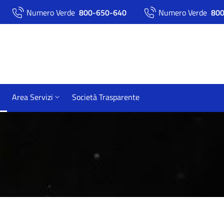
Numero Verde
800-650-640
Numero Verde
800
Area Servizi
Società Trasparente